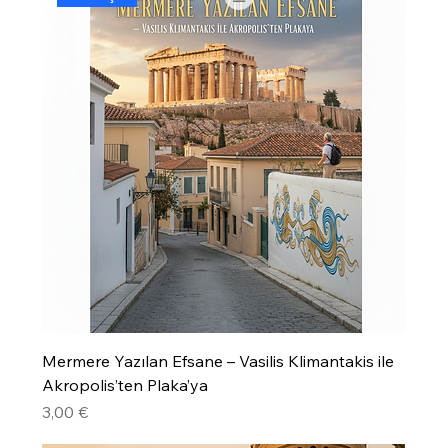
Mermere Yazılan Efsane – Vasilis Klimantakis ile
Akropolis’ten Plaka’ya
Precio
3,00 €