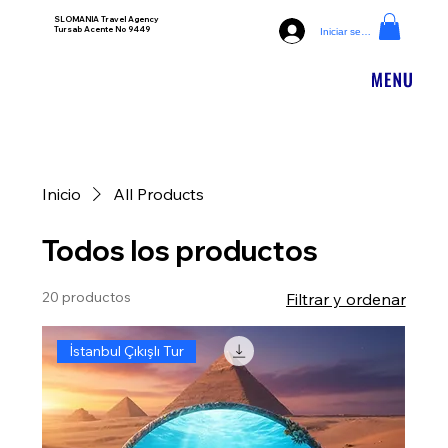
SLOMANIA Travel Agency
Tursab Acente No 9449
Iniciar sesión
Inicio
All Products
Todos los productos
20 productos
Filtrar y ordenar
İstanbul Çıkışlı Tur