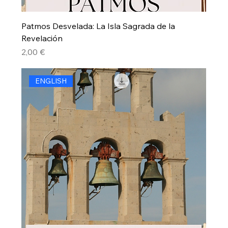
Patmos Desvelada: La Isla Sagrada de la
Revelación
Precio
2,00 €
ENGLISH