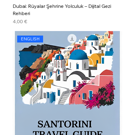
Dubai: Rüyalar Şehrine Yolculuk – Dijital Gezi
Rehberi
Precio
4,00 €
ENGLISH