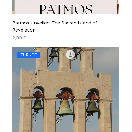
Patmos Unveiled: The Sacred Island of
Revelation
Precio
2,00 €
TÜRKÇE