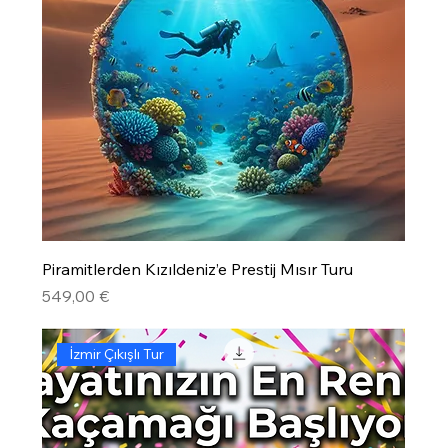
Piramitlerden Kızıldeniz’e Prestij Mısır Turu
Precio
549,00 €
İzmir Çıkışlı Tur