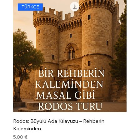
TÜRKÇE
Rodos: Büyülü Ada Kılavuzu – Rehberin
Kaleminden
Precio
5,00 €