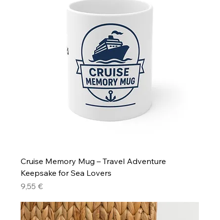
Cruise Memory Mug – Travel Adventure
Keepsake for Sea Lovers
Precio
9,55 €