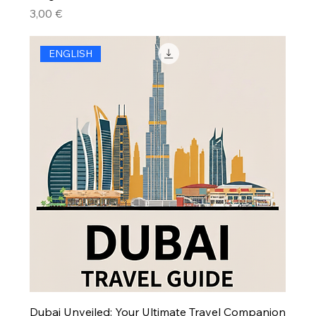
Precio
3,00 €
ENGLISH
Dubai Unveiled: Your Ultimate Travel Companion