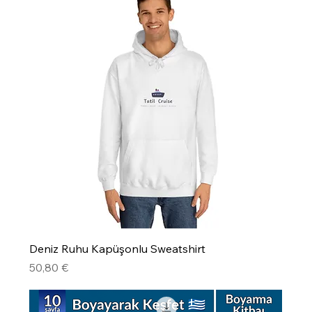
Deniz Ruhu Kapüşonlu Sweatshirt
Precio
50,80 €