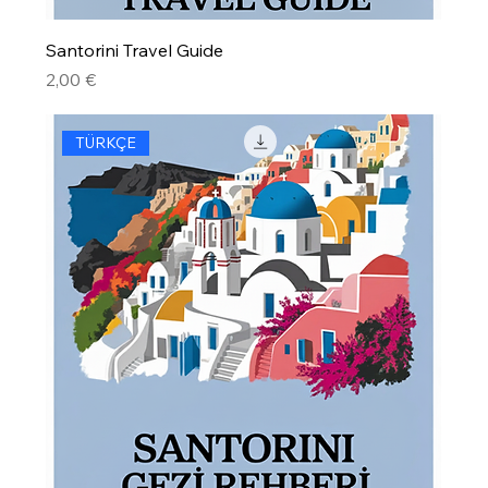
Santorini Travel Guide
Precio
2,00 €
TÜRKÇE