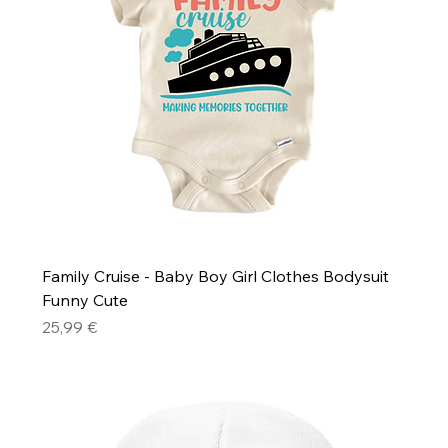
Family Cruise - Baby Boy Girl Clothes Bodysuit
Funny Cute
Precio
25,99 €