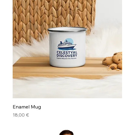
Enamel Mug
Precio
18,00 €