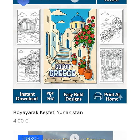
Boyayarak Keşfet: Yunanistan
Precio
4,00 €
TÜRKÇE