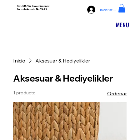
SLOMANIA Travel Agency
Tursab Acente No 9449
Iniciar sesión
Inicio
Aksesuar & Hediyelikler
Aksesuar & Hediyelikler
1 producto
Ordenar