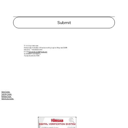
Submit
© 2026 by tatilcruise
Mansuroğlu mahallesi 259 sokak no:56 iç kapı no:1 Bayraklı/İZMİR
İrtibat No - +905386873191
E-mail
slomaniatravel@gmail.com
SLOMANIA Travel Agency
Tursab Acente No 9449
Gemi Turları
Yurt Dışı Turlar
Rehberli Turlar
Gemi Kara Turları