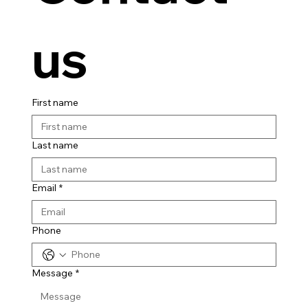
us
First name
Last name
Email
*
Phone
Message
*