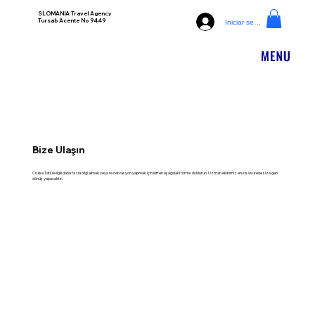
SLOMANIA Travel Agency
Tursab Acente No 9449
Iniciar sesión
Bize Ulaşın
Cruise Tatil ile ilgili daha fazla bilgi almak veya rezervasyon yapmak için lütfen aşağıdaki formu doldurun. Uzman ekibimiz en kısa sürede size geri
dönüş yapacaktır.