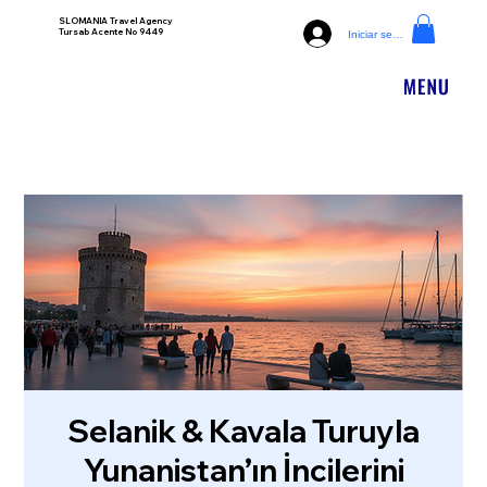
SLOMANIA Travel Agency
Tursab Acente No 9449
Iniciar sesión
Selanik & Kavala Turuyla
Yunanistan’ın İncilerini