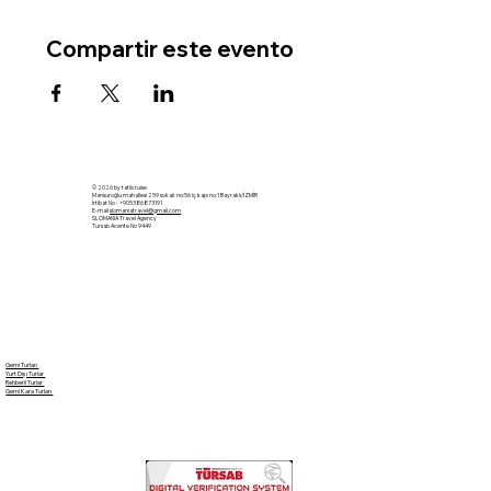
Compartir este evento
© 2026 by tatilcruise
Mansuroğlu mahallesi 259 sokak no:56 iç kapı no:1 Bayraklı/İZMİR
İrtibat No - +905386873191
E-mail
slomaniatravel@gmail.com
SLOMANIA Travel Agency
Tursab Acente No 9449
Gemi Turları
Yurt Dışı Turlar
Rehberli Turlar
Gemi Kara Turları