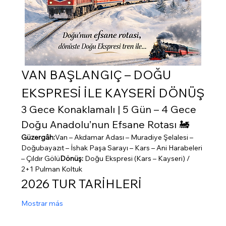
VAN BAŞLANGIÇ – DOĞU 
EKSPRESİ İLE KAYSERİ DÖNÜŞ
3 Gece Konaklamalı | 5 Gün – 4 Gece
Doğu Anadolu’nun Efsane Rotası 🚂
Güzergâh:
Van – Akdamar Adası – Muradiye Şelalesi – 
Doğubayazıt – İshak Paşa Sarayı – Kars – Ani Harabeleri 
– Çıldır Gölü
Dönüş:
 Doğu Ekspresi (Kars – Kayseri) / 
2+1 Pulman Koltuk
2026 TUR TARİHLERİ
Mostrar más