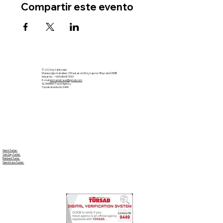
Compartir este evento
© 2026 by tatilcruise
Mansuroğlu mahallesi 259 sokak no:56 iç kapı no:1 Bayraklı/İZMİR
İrtibat No - +905386873191
E-mail
slomaniatravel@gmail.com
SLOMANIA Travel Agency
Tursab Acente No 9449
Gemi Turları
Yurt Dışı Turlar
Rehberli Turlar
Gemi Kara Turları