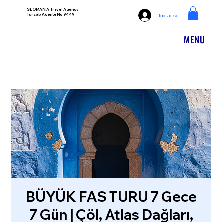
SLOMANIA Travel Agency
Tursab Acente No 9449
Iniciar sesión
BÜYÜK FAS TURU 7 Gece
7 Gün | Çöl, Atlas Dağları,