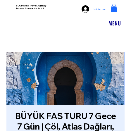
SLOMANIA Travel Agency
Tursab Acente No 9449
Iniciar sesión
BÜYÜK FAS TURU 7 Gece
7 Gün | Çöl, Atlas Dağları,