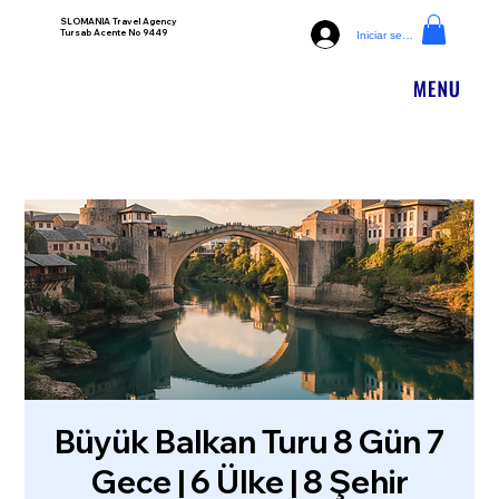
SLOMANIA Travel Agency
Tursab Acente No 9449
Iniciar sesión
Büyük Balkan Turu 8 Gün 7
Gece | 6 Ülke | 8 Şehir