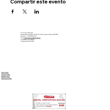
Compartir este evento
© 2026 by tatilcruise
Mansuroğlu mahallesi 259 sokak no:56 iç kapı no:1 Bayraklı/İZMİR
İrtibat No - +905386873191
E-mail
slomaniatravel@gmail.com
SLOMANIA Travel Agency
Tursab Acente No 9449
Gemi Turları
Yurt Dışı Turlar
Rehberli Turlar
Gemi Kara Turları