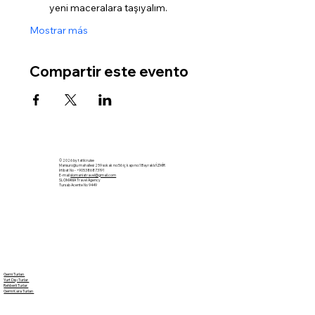
yeni maceralara taşıyalım.
Mostrar más
Compartir este evento
© 2026 by tatilcruise
Mansuroğlu mahallesi 259 sokak no:56 iç kapı no:1 Bayraklı/İZMİR
İrtibat No - +905386873191
E-mail
slomaniatravel@gmail.com
SLOMANIA Travel Agency
Tursab Acente No 9449
Gemi Turları
Yurt Dışı Turlar
Rehberli Turlar
Gemi Kara Turları