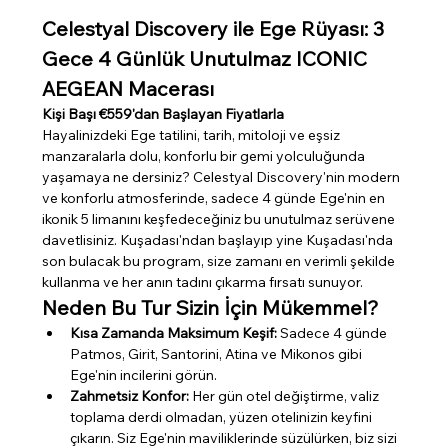
Celestyal Discovery ile Ege Rüyası: 3 
Gece 4 Günlük Unutulmaz ICONIC 
AEGEAN Macerası
Kişi Başı €559'dan Başlayan Fiyatlarla
Hayalinizdeki Ege tatilini, tarih, mitoloji ve eşsiz 
manzaralarla dolu, konforlu bir gemi yolculuğunda 
yaşamaya ne dersiniz? Celestyal Discovery'nin modern 
ve konforlu atmosferinde, sadece 4 günde Ege'nin en 
ikonik 5 limanını keşfedeceğiniz bu unutulmaz serüvene 
davetlisiniz. Kuşadası'ndan başlayıp yine Kuşadası'nda 
son bulacak bu program, size zamanı en verimli şekilde 
kullanma ve her anın tadını çıkarma fırsatı sunuyor.
Neden Bu Tur Sizin İçin Mükemmel?
Kısa Zamanda Maksimum Keşif:
 Sadece 4 günde 
Patmos, Girit, Santorini, Atina ve Mikonos gibi 
Ege'nin incilerini görün.
Zahmetsiz Konfor:
 Her gün otel değiştirme, valiz 
toplama derdi olmadan, yüzen otelinizin keyfini 
çıkarın. Siz Ege'nin maviliklerinde süzülürken, biz sizi 