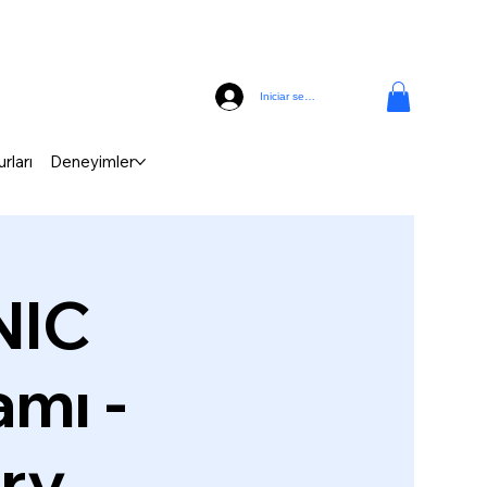
Iniciar sesión
rları
Deneyimler
NIC
mı -
ery