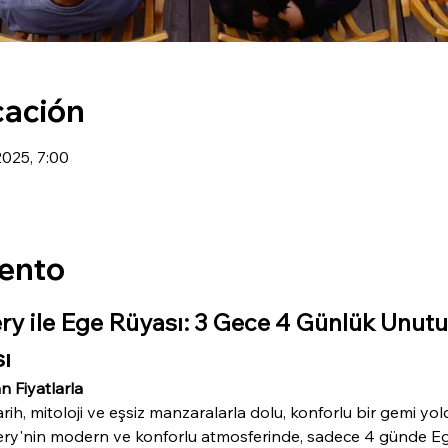
cación
2025, 7:00
vento
ry ile Ege Rüyası: 3 Gece 4 Günlük Unu
ı
n Fiyatlarla
 tarih, mitoloji ve eşsiz manzaralarla dolu, konforlu bir gemi
ery'nin modern ve konforlu atmosferinde, sadece 4 günde Ege'