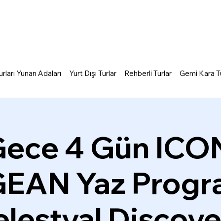
rları Yunan Adaları
Yurt Dışı Turlar
Rehberli Turlar
Gemi Kara Tu
Gece 4 Gün ICO
EAN Yaz Progra
lestyal Discov