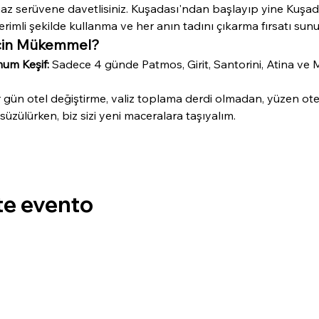
az serüvene davetlisiniz. Kuşadası'ndan başlayıp yine Kuşad
rimli şekilde kullanma ve her anın tadını çıkarma fırsatı sunu
İçin Mükemmel?
um Keşif:
 Sadece 4 günde Patmos, Girit, Santorini, Atina ve 
 gün otel değiştirme, valiz toplama derdi olmadan, yüzen otelin
süzülürken, biz sizi yeni maceralara taşıyalım.
te evento