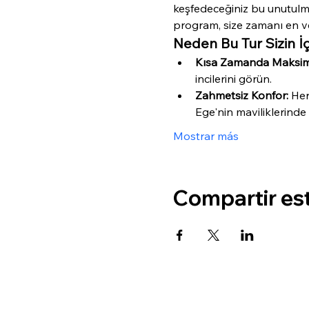
keşfedeceğiniz bu unutulm
program, size zamanı en ve
Neden Bu Tur Sizin 
Kısa Zamanda Maksim
incilerini görün.
Zahmetsiz Konfor:
 Her
Ege'nin maviliklerinde 
Mostrar más
Compartir es