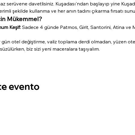
az serüvene davetlisiniz. Kuşadası'ndan başlayıp yine Kuşad
rimli şekilde kullanma ve her anın tadını çıkarma fırsatı sunu
İçin Mükemmel?
um Keşif:
 Sadece 4 günde Patmos, Girit, Santorini, Atina ve 
 gün otel değiştirme, valiz toplama derdi olmadan, yüzen otelin
süzülürken, biz sizi yeni maceralara taşıyalım.
te evento