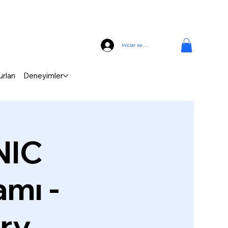
Iniciar sesión
rları
Deneyimler
NIC
mı -
ery