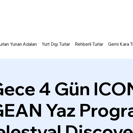
rları Yunan Adaları
Yurt Dışı Turlar
Rehberli Turlar
Gemi Kara Tu
Gece 4 Gün ICO
EAN Yaz Progra
lestyal Discov