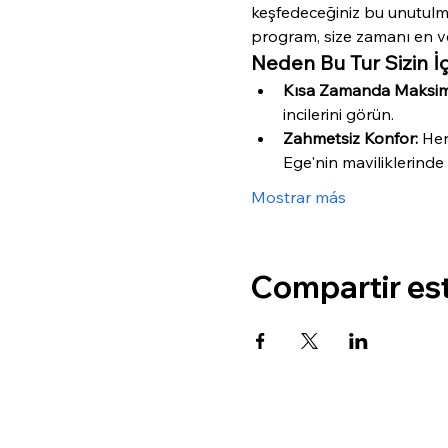
keşfedeceğiniz bu unutulm
program, size zamanı en ve
Neden Bu Tur Sizin 
Kısa Zamanda Maksim
incilerini görün.
Zahmetsiz Konfor:
 Her
Ege'nin maviliklerinde 
Mostrar más
Compartir es