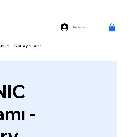
Iniciar sesión
rları
Deneyimler
NIC
mı -
ery