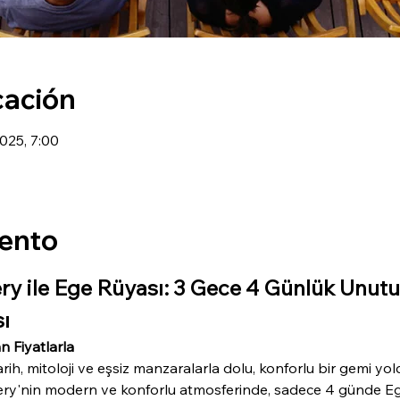
cación
2025, 7:00
vento
ry ile Ege Rüyası: 3 Gece 4 Günlük Unu
ı
n Fiyatlarla
 tarih, mitoloji ve eşsiz manzaralarla dolu, konforlu bir gemi
ery'nin modern ve konforlu atmosferinde, sadece 4 günde Ege'