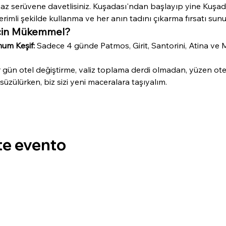
az serüvene davetlisiniz. Kuşadası'ndan başlayıp yine Kuşad
rimli şekilde kullanma ve her anın tadını çıkarma fırsatı sunu
İçin Mükemmel?
um Keşif:
 Sadece 4 günde Patmos, Girit, Santorini, Atina ve 
 gün otel değiştirme, valiz toplama derdi olmadan, yüzen otelin
süzülürken, biz sizi yeni maceralara taşıyalım.
te evento