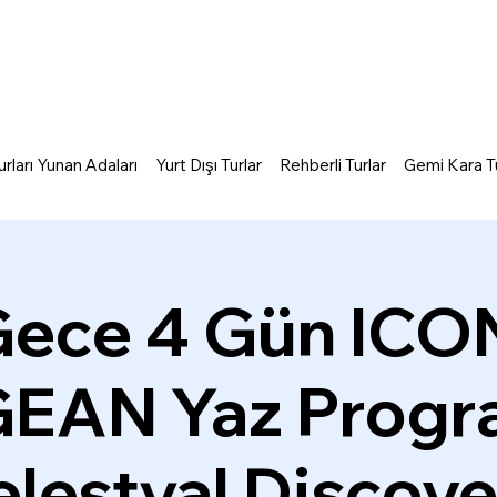
rları Yunan Adaları
Yurt Dışı Turlar
Rehberli Turlar
Gemi Kara Tu
Gece 4 Gün ICO
EAN Yaz Progra
lestyal Discov