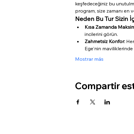
keşfedeceğiniz bu unutulm
program, size zamanı en ve
Neden Bu Tur Sizin 
Kısa Zamanda Maksim
incilerini görün.
Zahmetsiz Konfor:
 Her
Ege'nin maviliklerinde 
Mostrar más
Compartir es