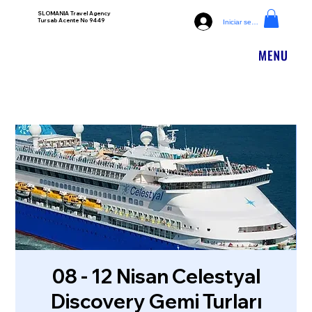
SLOMANIA Travel Agency
Tursab Acente No 9449
Iniciar sesión
08 - 12 Nisan Celestyal
Discovery Gemi Turları