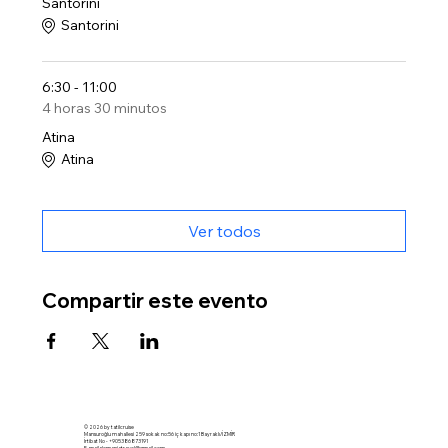
Santorini
Santorini
6:30 - 11:00
4 horas 30 minutos
Atina
Atina
Ver todos
Compartir este evento
© 2026 by tatilcruise
Mansuroğlu mahallesi 259 sokak no:56 iç kapı no:1 Bayraklı/İZMİR
İrtibat No - +905386873191