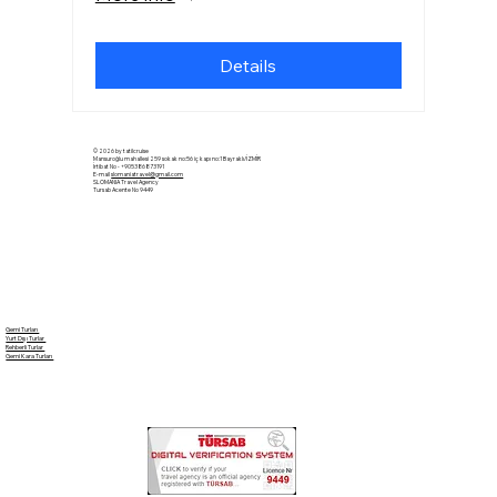
Details
© 2026 by tatilcruise
Mansuroğlu mahallesi 259 sokak no:56 iç kapı no:1 Bayraklı/İZMİR
İrtibat No - +905386873191
E-mail
slomaniatravel@gmail.com
SLOMANIA Travel Agency
Tursab Acente No 9449
Gemi Turları
Yurt Dışı Turlar
Rehberli Turlar
Gemi Kara Turları