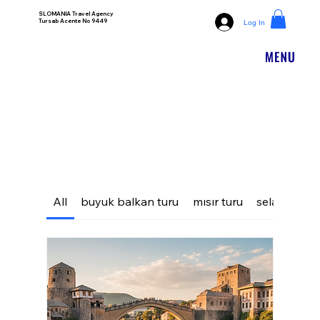
SLOMANIA Travel Agency
Tursab Acente No 9449
Log In
All
buyuk balkan turu
mısır turu
selanik turu