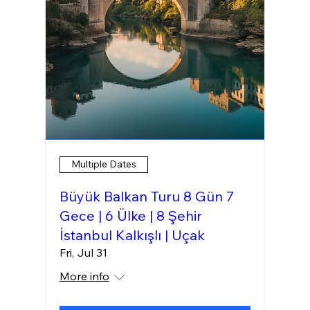
Multiple Dates
Büyük Balkan Turu 8 Gün 7
Gece | 6 Ülke | 8 Şehir
İstanbul Kalkışlı | Uçak
Fri, Jul 31
More info