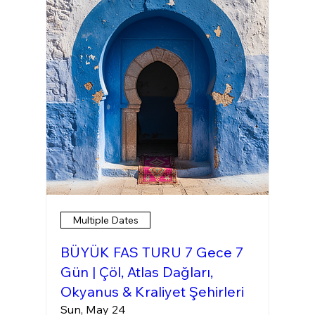
Multiple Dates
BÜYÜK FAS TURU 7 Gece 7
Gün | Çöl, Atlas Dağları,
Okyanus & Kraliyet Şehirleri
Sun, May 24