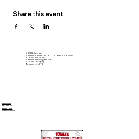
Share this event
© 2026 by tatilcruise
Mansuroğlu mahallesi 259 sokak no:56 iç kapı no:1 Bayraklı/İZMİR
İrtibat No - +905386873191
E-mail
slomaniatravel@gmail.com
SLOMANIA Travel Agency
Tursab Acente No 9449
Gemi Turları
Yurt Dışı Turlar
Rehberli Turlar
Gemi Kara Turları