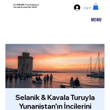
SLOMANIA Travel Agency
Tursab Acente No 9449
Log In
Selanik & Kavala Turuyla
Yunanistan’ın İncilerini