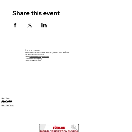
Share this event
© 2026 by tatilcruise
Mansuroğlu mahallesi 259 sokak no:56 iç kapı no:1 Bayraklı/İZMİR
İrtibat No - +905386873191
E-mail
slomaniatravel@gmail.com
SLOMANIA Travel Agency
Tursab Acente No 9449
Gemi Turları
Yurt Dışı Turlar
Rehberli Turlar
Gemi Kara Turları