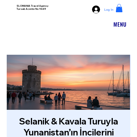
SLOMANIA Travel Agency
Tursab Acente No 9449
Log In
Selanik & Kavala Turuyla
Yunanistan’ın İncilerini