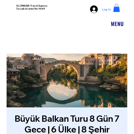
SLOMANIA Travel Agency
Tursab Acente No 9449
Log In
Büyük Balkan Turu 8 Gün 7
Gece | 6 Ülke | 8 Şehir