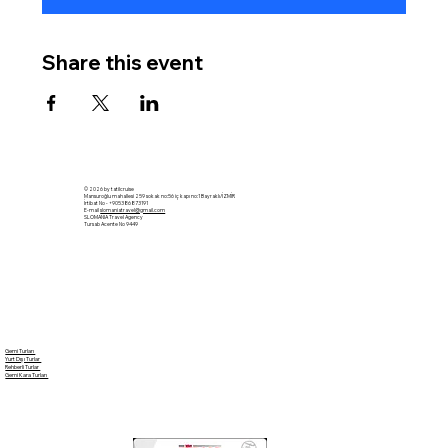
Share this event
© 2026 by tatilcruise
Mansuroğlu mahallesi 259 sokak no:56 iç kapı no:1 Bayraklı/İZMİR
İrtibat No - +905386873191
E-mail
slomaniatravel@gmail.com
SLOMANIA Travel Agency
Tursab Acente No 9449
Gemi Turları
Yurt Dışı Turlar
Rehberli Turlar
Gemi Kara Turları