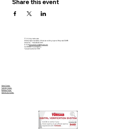
Share this event
© 2026 by tatilcruise
Mansuroğlu mahallesi 259 sokak no:56 iç kapı no:1 Bayraklı/İZMİR
İrtibat No - +905386873191
E-mail
slomaniatravel@gmail.com
SLOMANIA Travel Agency
Tursab Acente No 9449
Gemi Turları
Yurt Dışı Turlar
Rehberli Turlar
Gemi Kara Turları