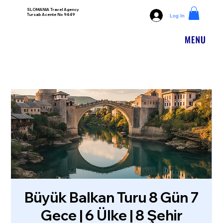
SLOMANIA Travel Agency
Tursab Acente No 9449
Log In
Büyük Balkan Turu 8 Gün 7
Gece | 6 Ülke | 8 Şehir