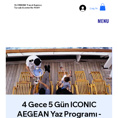
SLOMANIA Travel Agency
Tursab Acente No 9449
Log In
4 Gece 5 Gün ICONIC
AEGEAN Yaz Programı -