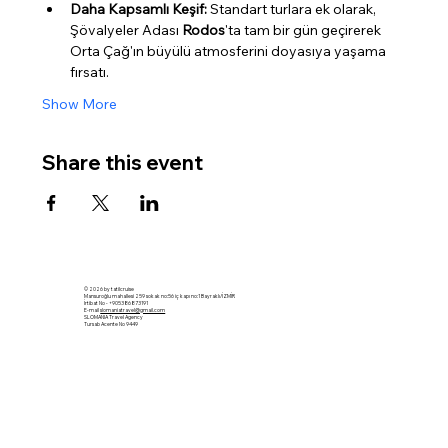
Daha Kapsamlı Keşif:
 Standart turlara ek olarak, 
Şövalyeler Adası 
Rodos
'ta tam bir gün geçirerek 
Orta Çağ'ın büyülü atmosferini doyasıya yaşama 
fırsatı.
Show More
Share this event
© 2026 by tatilcruise
Mansuroğlu mahallesi 259 sokak no:56 iç kapı no:1 Bayraklı/İZMİR
İrtibat No - +905386873191
E-mail
slomaniatravel@gmail.com
SLOMANIA Travel Agency
Tursab Acente No 9449