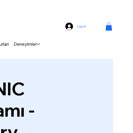
Log In
rları
Deneyimler
NIC
mı -
ery