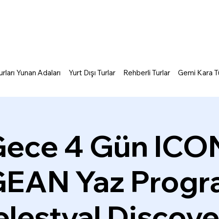
rları Yunan Adaları
Yurt Dışı Turlar
Rehberli Turlar
Gemi Kara Tu
Gece 4 Gün ICO
EAN Yaz Progra
lestyal Discov