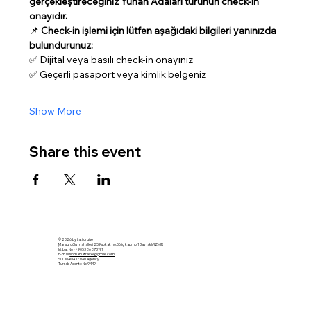
gerçekleştireceğiniz Yunan Adaları turunun check-in 
onayıdır.
📌 
Check-in işlemi için lütfen aşağıdaki bilgileri yanınızda 
bulundurunuz:
✅ Dijital veya basılı check-in onayınız
✅ Geçerli pasaport veya kimlik belgeniz
Show More
Share this event
© 2026 by tatilcruise
Mansuroğlu mahallesi 259 sokak no:56 iç kapı no:1 Bayraklı/İZMİR
İrtibat No - +905386873191
E-mail
slomaniatravel@gmail.com
SLOMANIA Travel Agency
Tursab Acente No 9449