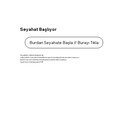
Seyahat Başlıyor
Burdan Seyahate Başla // Burayı Tıkla
Hoş geldiniz, tatil şimdi başlıyor! ☀️
Celestyal Discovery’de sizinle birlikte bu güzel yolculuğa çıkmak için sabırsızlanıyoruz.
Ege’nin masmavi sularında, bol kahkahalı, bol anılı bir tatil sizi bekliyor.
Haydi check-in ile başlayalım! ⛵💙