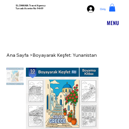
SLOMANIA Travel Agency
Tursab Acente No 9449
Giriş
Ana Sayfa
>
Boyayarak Keşfet: Yunanistan