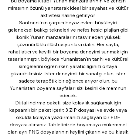
bu boyama kitabı, Yunan manzaralarının ve zengin
mirasının özünü yansıtarak ideal bir seyahat ve kültür
aktivitesi haline getiriyor.
Santorini'nin çarpıcı beyaz evleri, büyüleyici
geleneksel balıkçı tekneleri ve nefes kesici plajları gibi
ikonik Yunan manzaralarını tasvir eden yüksek
çözünürlüklü illüstrasyonlara dalın. Her sayfa,
rahatlatıcı ve keyifli bir boyama deneyimi sunmak için
tasarlanmıştır, böylece Yunanistan'ın tarihi ve kültürel
simgelerini öğrenirken yaratıcılığınızı ortaya
çıkarabilirsiniz. İster deneyimli bir sanatçı olun, ister
sadece terapötik bir eğlence arıyor olun, bu
Yunanistan boyama sayfaları sizi kesinlikle memnun
edecek.
Dijital indirme paketi, size kolaylık sağlamak için
kapsamlı bir paket içerir: 3 ZIP dosyası ve evde veya
okulda kolayca yazdırmanızı sağlayan bir PDF
dosyası alırsınız. Tabletinizde boyamaya mükemmel
olan ayrı PNG dosyalarının keyfini çıkarın ve bu klasik