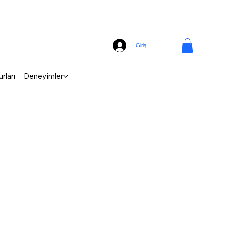
Giriş
rları
Deneyimler