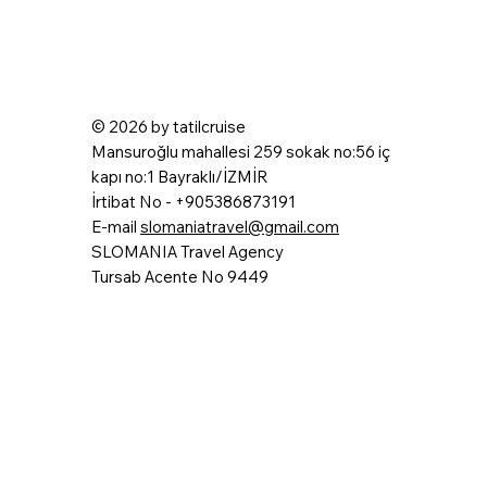
© 2026 by tatilcruise
Mansuroğlu mahallesi 259 sokak no:56 iç
kapı no:1 Bayraklı/İZMİR
İrtibat No - +905386873191
E-mail
slomaniatravel@gmail.com
SLOMANIA Travel Agency
Tursab Acente No 9449