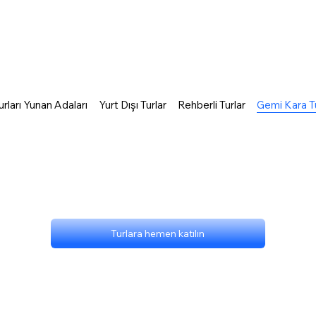
rları Yunan Adaları
Yurt Dışı Turlar
Rehberli Turlar
Gemi Kara Tu
Turlara hemen katılın