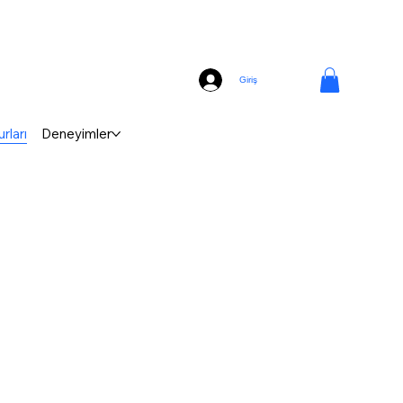
Giriş
rları
Deneyimler