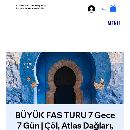
SLOMANIA Travel Agency
Tursab Acente No 9449
Giriş
BÜYÜK FAS TURU 7 Gece
7 Gün | Çöl, Atlas Dağları,