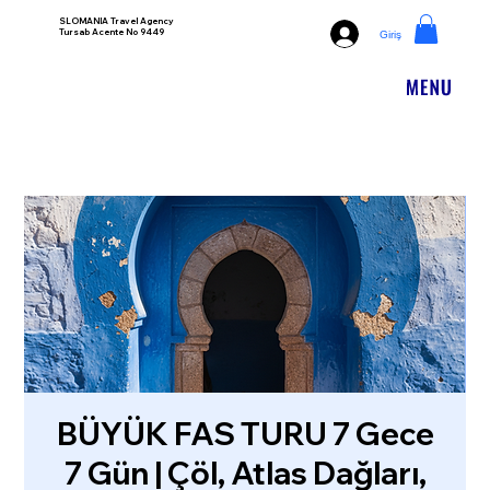
SLOMANIA Travel Agency
Tursab Acente No 9449
Giriş
BÜYÜK FAS TURU 7 Gece
7 Gün | Çöl, Atlas Dağları,