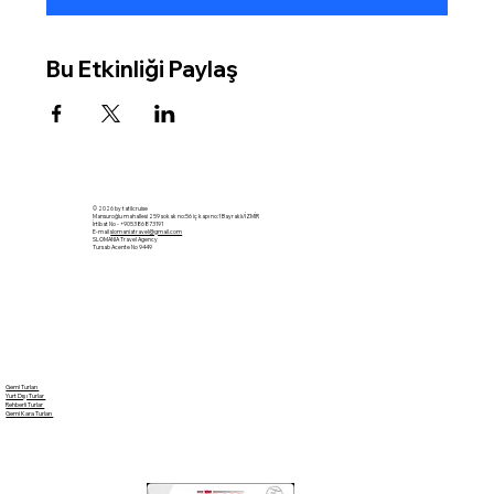
Bu Etkinliği Paylaş
© 2026 by tatilcruise
Mansuroğlu mahallesi 259 sokak no:56 iç kapı no:1 Bayraklı/İZMİR
İrtibat No - +905386873191
E-mail
slomaniatravel@gmail.com
SLOMANIA Travel Agency
Tursab Acente No 9449
Gemi Turları
Yurt Dışı Turlar
Rehberli Turlar
Gemi Kara Turları