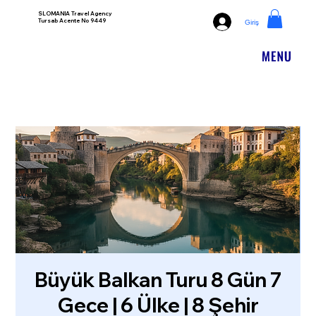
SLOMANIA Travel Agency
Tursab Acente No 9449
Giriş
Büyük Balkan Turu 8 Gün 7
Gece | 6 Ülke | 8 Şehir