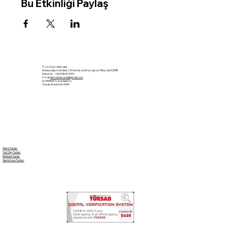
Bu Etkinliği Paylaş
© 2026 by tatilcruise
Mansuroğlu mahallesi 259 sokak no:56 iç kapı no:1 Bayraklı/İZMİR
İrtibat No - +905386873191
E-mail
slomaniatravel@gmail.com
SLOMANIA Travel Agency
Tursab Acente No 9449
Gemi Turları
Yurt Dışı Turlar
Rehberli Turlar
Gemi Kara Turları