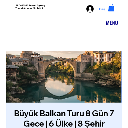
SLOMANIA Travel Agency
Tursab Acente No 9449
Giriş
Büyük Balkan Turu 8 Gün 7
Gece | 6 Ülke | 8 Şehir