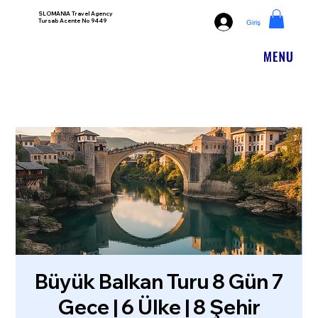
SLOMANIA Travel Agency
Tursab Acente No 9449
Giriş
Büyük Balkan Turu 8 Gün 7
Gece | 6 Ülke | 8 Şehir