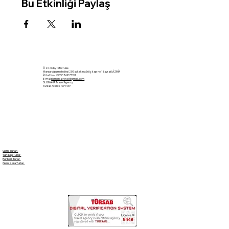
Bu Etkinliği Paylaş
© 2026 by tatilcruise
Mansuroğlu mahallesi 259 sokak no:56 iç kapı no:1 Bayraklı/İZMİR
İrtibat No - +905386873191
E-mail
slomaniatravel@gmail.com
SLOMANIA Travel Agency
Tursab Acente No 9449
Gemi Turları
Yurt Dışı Turlar
Rehberli Turlar
Gemi Kara Turları