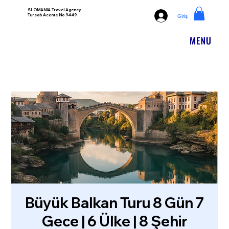
SLOMANIA Travel Agency
Tursab Acente No 9449
Giriş
Büyük Balkan Turu 8 Gün 7
Gece | 6 Ülke | 8 Şehir