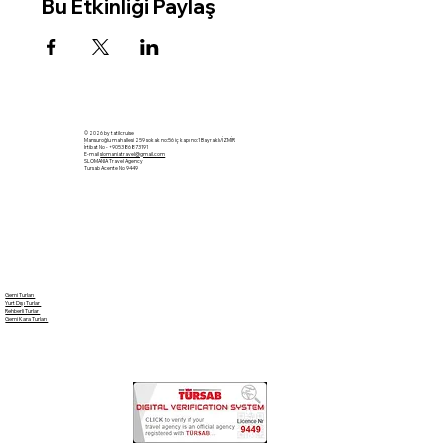
Bu Etkinliği Paylaş
© 2026 by tatilcruise
Mansuroğlu mahallesi 259 sokak no:56 iç kapı no:1 Bayraklı/İZMİR
İrtibat No - +905386873191
E-mail
slomaniatravel@gmail.com
SLOMANIA Travel Agency
Tursab Acente No 9449
Gemi Turları
Yurt Dışı Turlar
Rehberli Turlar
Gemi Kara Turları