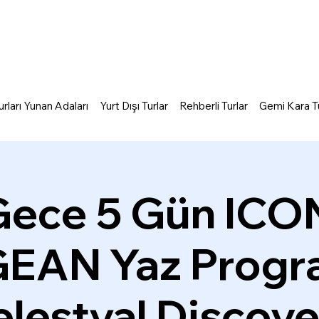
rları Yunan Adaları
Yurt Dışı Turlar
Rehberli Turlar
Gemi Kara Tu
Gece 5 Gün ICO
EAN Yaz Progra
lestyal Discov