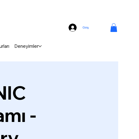
Giriş
rları
Deneyimler
NIC
mı -
ery