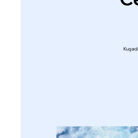
Kuşada