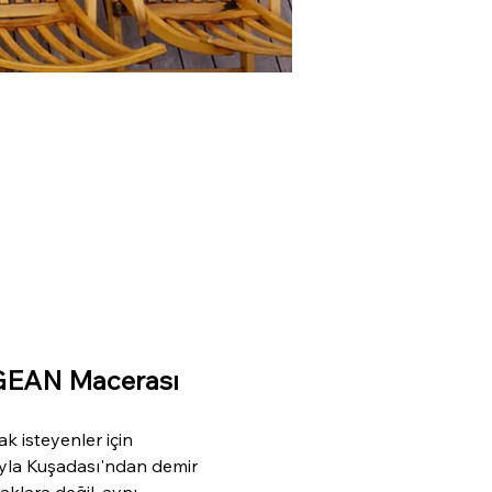
EGEAN Macerası
 isteyenler için 
uyla Kuşadası'ndan demir 
klara değil, aynı 