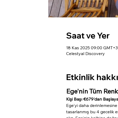
Saat ve Yer
18 Kas 2025 09:00 GMT+3
Celestyal Discovery
Etkinlik hakk
Ege'nin Tüm Renk
Kişi Başı €679'dan Başlaya
Ege'yi daha derinlemesine 
tasarlanmış bu 4 gecelik e
alıp, Ege'nin kalbine doğru