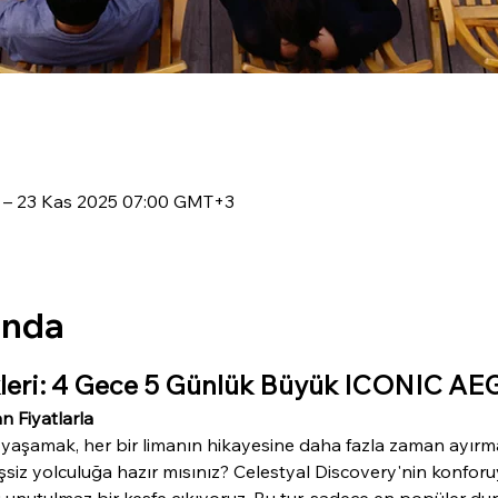
 – 23 Kas 2025 07:00 GMT+3
ında
leri: 4 Gece 5 Günlük Büyük ICONIC A
n Fiyatlarla
yaşamak, her bir limanın hikayesine daha fazla zaman ayırmak
şsiz yolculuğa hazır mısınız? Celestyal Discovery'nin konfor
 unutulmaz bir keşfe çıkıyoruz. Bu tur, sadece en popüler dura