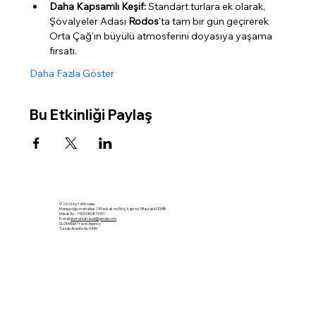
Daha Kapsamlı Keşif:
 Standart turlara ek olarak, 
Şövalyeler Adası 
Rodos
'ta tam bir gün geçirerek 
Orta Çağ'ın büyülü atmosferini doyasıya yaşama 
fırsatı.
Daha Fazla Göster
Bu Etkinliği Paylaş
© 2026 by tatilcruise
Mansuroğlu mahallesi 259 sokak no:56 iç kapı no:1 Bayraklı/İZMİR
İrtibat No - +905386873191
E-mail
slomaniatravel@gmail.com
SLOMANIA Travel Agency
Tursab Acente No 9449