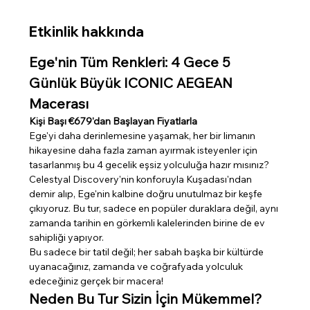
Etkinlik hakkında
Ege'nin Tüm Renkleri: 4 Gece 5 
Günlük Büyük ICONIC AEGEAN 
Macerası
Kişi Başı €679'dan Başlayan Fiyatlarla
Ege'yi daha derinlemesine yaşamak, her bir limanın 
hikayesine daha fazla zaman ayırmak isteyenler için 
tasarlanmış bu 4 gecelik eşsiz yolculuğa hazır mısınız? 
Celestyal Discovery'nin konforuyla Kuşadası'ndan 
demir alıp, Ege'nin kalbine doğru unutulmaz bir keşfe 
çıkıyoruz. Bu tur, sadece en popüler duraklara değil, aynı 
zamanda tarihin en görkemli kalelerinden birine de ev 
sahipliği yapıyor.
Bu sadece bir tatil değil; her sabah başka bir kültürde 
uyanacağınız, zamanda ve coğrafyada yolculuk 
edeceğiniz gerçek bir macera!
Neden Bu Tur Sizin İçin Mükemmel?