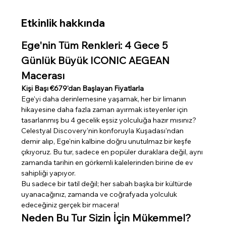
Etkinlik hakkında
Ege'nin Tüm Renkleri: 4 Gece 5 
Günlük Büyük ICONIC AEGEAN 
Macerası
Kişi Başı €679'dan Başlayan Fiyatlarla
Ege'yi daha derinlemesine yaşamak, her bir limanın 
hikayesine daha fazla zaman ayırmak isteyenler için 
tasarlanmış bu 4 gecelik eşsiz yolculuğa hazır mısınız? 
Celestyal Discovery'nin konforuyla Kuşadası'ndan 
demir alıp, Ege'nin kalbine doğru unutulmaz bir keşfe 
çıkıyoruz. Bu tur, sadece en popüler duraklara değil, aynı 
zamanda tarihin en görkemli kalelerinden birine de ev 
sahipliği yapıyor.
Bu sadece bir tatil değil; her sabah başka bir kültürde 
uyanacağınız, zamanda ve coğrafyada yolculuk 
edeceğiniz gerçek bir macera!
Neden Bu Tur Sizin İçin Mükemmel?