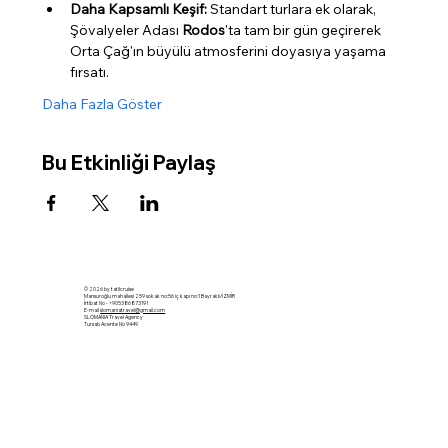
Daha Kapsamlı Keşif:
 Standart turlara ek olarak, 
Şövalyeler Adası 
Rodos
'ta tam bir gün geçirerek 
Orta Çağ'ın büyülü atmosferini doyasıya yaşama 
fırsatı.
Daha Fazla Göster
Bu Etkinliği Paylaş
© 2026 by tatilcruise
Mansuroğlu mahallesi 259 sokak no:56 iç kapı no:1 Bayraklı/İZMİR
İrtibat No - +905386873191
E-mail
slomaniatravel@gmail.com
SLOMANIA Travel Agency
Tursab Acente No 9449