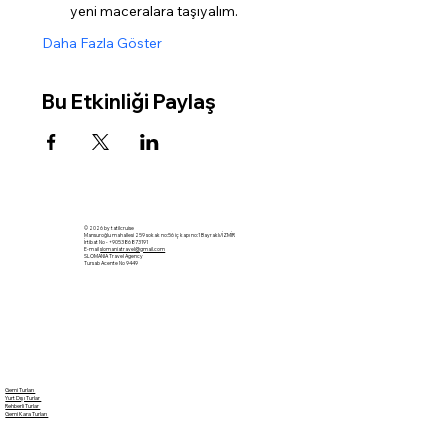
yeni maceralara taşıyalım.
Daha Fazla Göster
Bu Etkinliği Paylaş
© 2026 by tatilcruise
Mansuroğlu mahallesi 259 sokak no:56 iç kapı no:1 Bayraklı/İZMİR
İrtibat No - +905386873191
E-mail
slomaniatravel@gmail.com
SLOMANIA Travel Agency
Tursab Acente No 9449
Gemi Turları
Yurt Dışı Turlar
Rehberli Turlar
Gemi Kara Turları