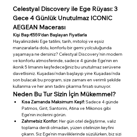
Celestyal Discovery ile Ege Rüyası: 3 
Gece 4 Günlük Unutulmaz ICONIC 
AEGEAN Macerası
Kişi Başı €559'dan Başlayan Fiyatlarla
Hayalinizdeki Ege tatilini, tarih, mitoloji ve eşsiz 
manzaralarla dolu, konforlu bir gemi yolculuğunda 
yaşamaya ne dersiniz? Celestyal Discovery'nin modern 
ve konforlu atmosferinde, sadece 4 günde Ege'nin en 
ikonik 5 limanını keşfedeceğiniz bu unutulmaz serüvene 
davetlisiniz. Kuşadası'ndan başlayıp yine Kuşadası'nda 
son bulacak bu program, size zamanı en verimli şekilde 
kullanma ve her anın tadını çıkarma fırsatı sunuyor.
Neden Bu Tur Sizin İçin Mükemmel?
Kısa Zamanda Maksimum Keşif:
 Sadece 4 günde 
Patmos, Girit, Santorini, Atina ve Mikonos gibi 
Ege'nin incilerini görün.
Zahmetsiz Konfor:
 Her gün otel değiştirme, valiz 
toplama derdi olmadan, yüzen otelinizin keyfini 
çıkarın. Siz Ege'nin maviliklerinde süzülürken, biz sizi 