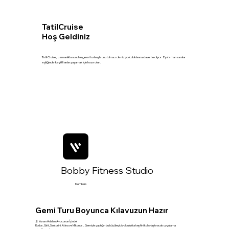
TatilCruise
Hoş Geldiniz
Tatil Cruise, uzmanlıkla sunulan gemi turlarıyla unutulmaz deniz yolculuklarına davet ediyor. Eşsiz manzaralar
eşliğinde keyifli anlar yaşamak için hazır olun.
Bobby Fitness Studio
Members
Gemi Turu Boyunca Kılavuzun Hazır
🚢 Yunan Adaları Avucunun İçinde!
Rodos, Girit, Santorini, Atina ve Mikonos... Gemiyle yaptığın bu büyüleyici yolculukta keşfini kolaylaştıracak uygulama