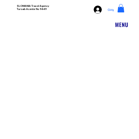
SLOMANIA Travel Agency
Tursab Acente No 9449
Giriş