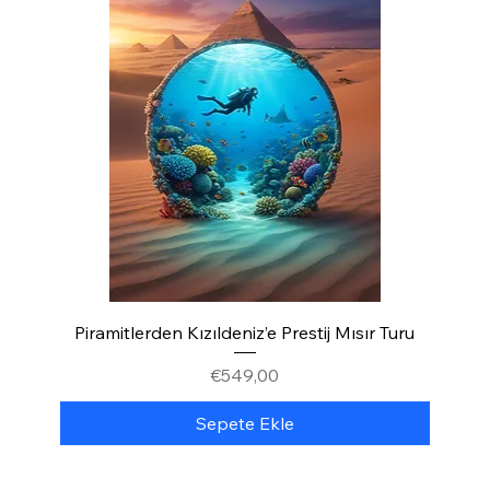
Piramitlerden Kızıldeniz’e Prestij Mısır Turu
Fiyat
€549,00
Sepete Ekle