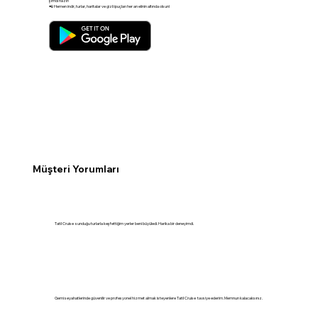
şimdi hazır!
📲 Hemen indir, turlar, haritalar ve gizli ipuçları her an elinin altında olsun!
Müşteri Yorumları
Tatil Cruise sunduğu turlarla keşfettiğim yerler beni büyüledi. Harika bir deneyimdi.
Gemi seyahatlerinde güvenilir ve profesyonel hizmet almak isteyenlere Tatil Cruise tavsiye ederim. Memnun kalacaksınız.