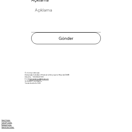
Açıklama
*
Gönder
© 2026 by tatilcruise
Mansuroğlu mahallesi 259 sokak no:56 iç kapı no:1 Bayraklı/İZMİR
İrtibat No - +905386873191
E-mail
slomaniatravel@gmail.com
SLOMANIA Travel Agency
Tursab Acente No 9449
Gemi Turları
Yurt Dışı Turlar
Rehberli Turlar
Gemi Kara Turları